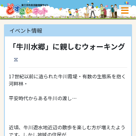
イベント情報
「牛川水郷」に親しむウォーキング
17世紀以前に造られた牛川霞堤・有数の生態系を抱く
河畔林・
平安時代からある牛川の渡し…
近頃、牛川遊水地近辺の散歩を楽しむ方が増えたよう
です。しかし地域の住民が