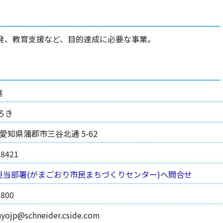
発、教育支援など、目的達成に必要な事業。
喜
ろき
22 愛知県蒲郡市三谷北通 5-62
-8421
担当部署(がまごおり市民まちづくりセンター)へ問合せ
1800
ayojp@schneider.cside.com