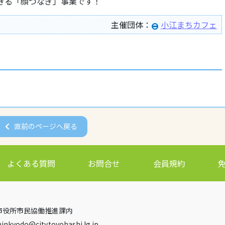
きる「顔つなぎ」事業です！
主催団体：
小江まちカフェ
直前のページへ戻る
よくある質問
お問合せ
会員規約
豊橋市役所市民協働推進課内
minkyodo
city.toyohashi.lg.jp