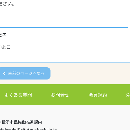
ださい。
代子
かよこ
直前のページへ戻る
よくある質問
お問合せ
会員規約
豊橋市役所市民協働推進課内
minkyodo
city.toyohashi.lg.jp