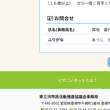
（１６歳以上） ぜひ一度ご見学く
お問合せ
氏名(事務局名)
厚地 香
ふりがな
あつじ 
どすごいネットとは？
東三河市民活動推進協議会事務局
〒440-8501 愛知県豊橋市今橋町1番地 
0532-51-2484
0532-56-5128
shi