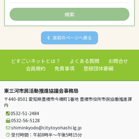
直前のページへ戻る
どすごいネットとは？
よくある質問
お問合せ
会員規約
免責事項
登録団体要綱
東三河市民活動推進協議会事務局
〒440-8501 愛知県豊橋市今橋町1番地 豊橋市役所市民協働推進課
内
0532-51-2484
0532-56-5128
shiminkyodo
city.toyohashi.lg.jp
受付時間：午前8時半～午後5時15分