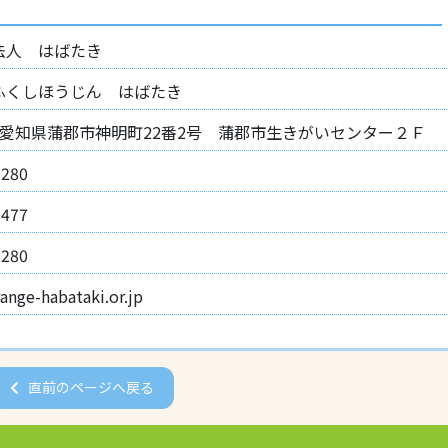
法人 はばたき
ふくしほうじん はばたき
056 愛知県蒲郡市神明町22番2号 蒲郡市生きがいセンター２Ｆ
5280
9477
5280
nge-habataki.or.jp
直前のページへ戻る