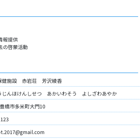
情報提供
法の啓蒙活動
保健施設 赤岩荘 芳沢綾香
うじんほけんしせつ あかいわそう よしざわあやか
21 豊橋市多米町大門10
1123
ot.2017@gmail.com