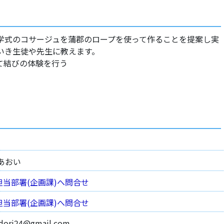
学式のコサージュを蒲郡のロープを使って作ることを提案し実
いき生徒や先生に教えます。
て結びの体験を行う
あおい
担当部署(企画課)へ問合せ
担当部署(企画課)へ問合せ
odori24@gmail.com