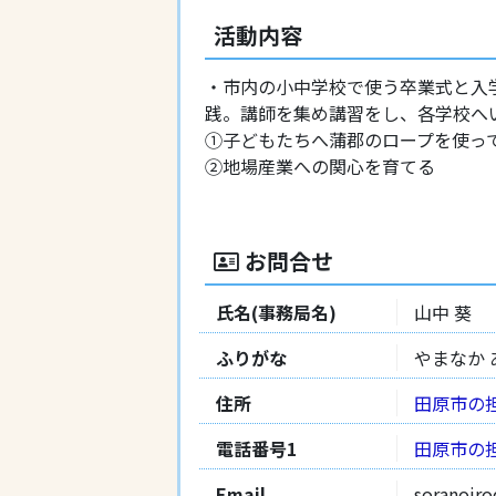
活動内容
・市内の小中学校で使う卒業式と入
践。講師を集め講習をし、各学校へ
①子どもたちへ蒲郡のロープを使っ
②地場産業への関心を育てる
お問合せ
氏名(事務局名)
山中 葵
ふりがな
やまなか 
住所
田原市の
電話番号1
田原市の
Email
soranoir