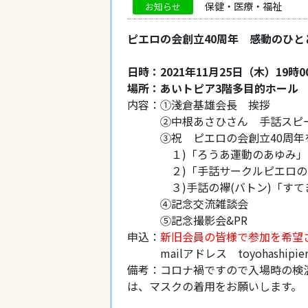
保健・医療・福祉
お知らせ
ピエロの会創立40周年 感動のひと
日時：2021年11月25日（木）19時0
場所：あいトピア3階多目的ホール
内容：①淺倉基雄会長 挨拶
②中根あさひさん 手話スピー
③祝 ピエロの会創立40周年を
１)「ろうあ運動のあゆみ」
２)「手話サークルピエロの会
３)手話の襷(バトン)「すて
④記念交流雑談会
⑤記念撮影会&PR
申込：
新旧会員の皆様で参加を希望
mailアドレス toyohashipieroo
備考：コロナ禍ですので入場時の検
は、マスクの着用をお願いします。