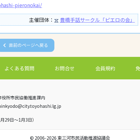
ohashi-pieronokai/
主催団体：
豊橋手話サークル「ピエロの会」
直前のページへ戻る
よくある質問
お問合せ
会員規約
豊橋市役所市民協働推進課内
minkyodo
city.toyohashi.lg.jp
月29日～1月3日）
© 2006-2026 東三河市民活動推進協議会