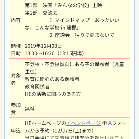
第1部 映画「みんなの学校」上映
第2部 交流会
内容
1. マインドマップ「あったいい
な、こんな学校 in 蒲郡」
2. 座談会「独りで悩まないで」
開催
2019年12月08日
日時
13:30～16:30（13:15開場）
不登校・不登校傾向にある子の保護者（児童
生徒）
対象
教育に関心のある保護者
者
教育関係者
HEの活動に関心のある方
参加
無料
費
HEホームページの
イベントページ
申込フォー
申込
ムから予約（12月7日(土)まで）
当日会場にて先着順で残席分を受け付けます