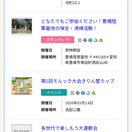
池町20₋1
どなたでもご参加ください！豊橋陸
軍墓地の保全・清掃活動！
ボランティア
開催日
常時開設
開催場所
豊橋陸軍墓地 〒440-0054 愛知
県豊橋市東田町西前山48
第1回モルック大会きりん堂カップ
イベント
開催日
2026年03月14日
開催場所
吉田公園
多世代で楽しもう大運動会
No Image