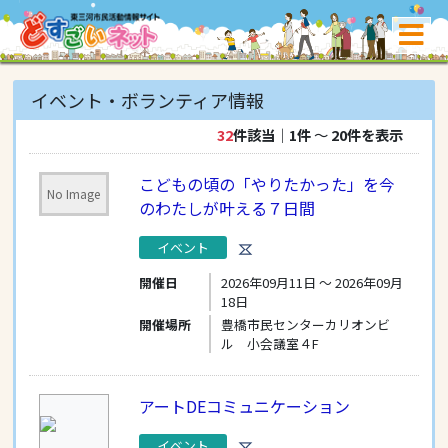
イベント・ボランティア情報
32
件該当
｜
1件
〜
20件を表示
こどもの頃の「やりたかった」を今
No Image
のわたしが叶える７日間
イベント
開催日
2026年09月11日 〜 2026年09月
18日
開催場所
豊橋市民センターカリオンビ
ル 小会議室４F
アートDEコミュニケーション
イベント