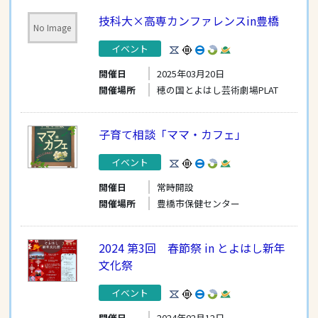
技科大×高専カンファレンスin豊橋
No Image
イベント
開催日
2025年03月20日
開催場所
穂の国とよはし芸術劇場PLAT
子育て相談「ママ・カフェ」
イベント
開催日
常時開設
開催場所
豊橋市保健センター
2024 第3回 春節祭 in とよはし新年
文化祭
イベント
開催日
2024年02月12日