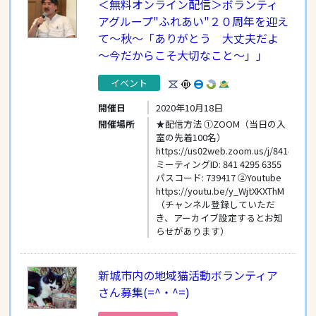
＜無料オンライン配信＞ボランティ
アグループ"ふれあい"２０周年を迎え
て～秋～「ありがとう 大丈夫だよ
～今だからこそ大切なこと～」」
イベント
開催日
2020年10月18日
開催場所
★配信方法 ①ZOOM（当日の入
室の先着100名）
https://us02web.zoom.us/j/8414295635
ミーティングID: 841 4295 6355
パスコード: 739417 ②Youtube
https://youtu.be/y_WjtXKXThM
（チャンネル登録していただ
き、アーカイブ設定するとお知
らせがあります）
新城市内の地域猫活動ボランティア
さん募集(=^・^=)