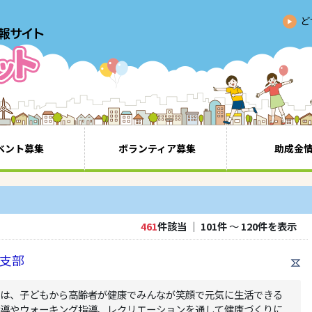
ど
ベント募集
ボランティア募集
助成金
461
件該当
｜
101件
〜
120件を表示
支部
ーは、子どもから高齢者が健康でみんなが笑顔で元気に生活できる
指導やウォーキング指導、レクリエーションを通して健康づくりに