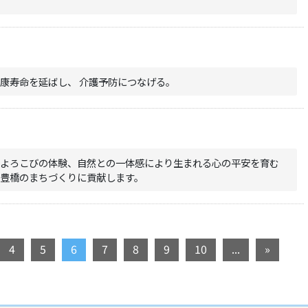
康寿命を延ばし、 介護予防につなげる。
ぶよろこびの体験、自然との一体感により生まれる心の平安を育む
豊橋のまちづくりに貢献します。
4
5
6
7
8
9
10
...
»