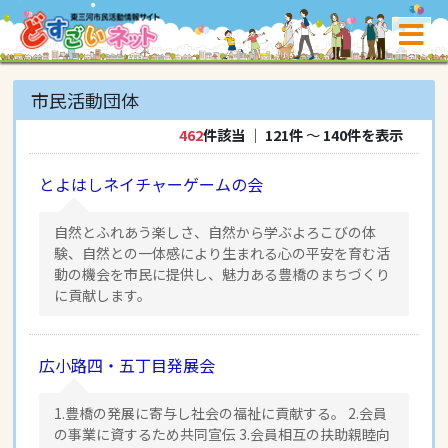
市民活動団体
462
件該当
｜
121件
〜
140件を表示
とよはしネイチャーゲームの会
自然とふれあう楽しさ、自然から学ぶよろこびの体
験、自然との一体感により生まれる心の平安を育む活
動の機会を市民に提供し、魅力ある豊橋のまちづくり
に貢献します。
広小路四・五丁目発展会
1.豊橋の発展に寄与し社会の福祉に貢献する。 2.会員
の事業に資するため共同宣伝 3.会員相互の扶助親睦向