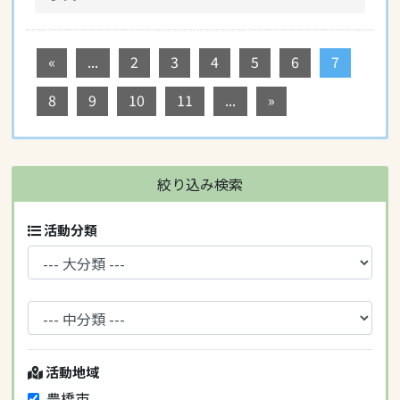
«
...
2
3
4
5
6
7
8
9
10
11
...
»
絞り込み検索
活動分類
活動地域
豊橋市