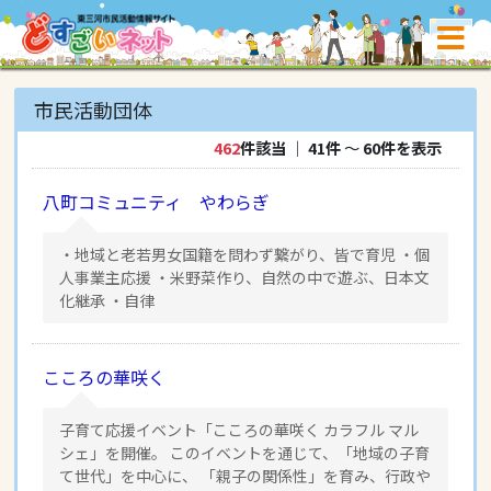
市民活動団体
462
件該当
｜
41件
〜
60件を表示
八町コミュニティ やわらぎ
・地域と老若男女国籍を問わず繋がり、皆で育児 ・個
人事業主応援 ・米野菜作り、自然の中で遊ぶ、日本文
化継承 ・自律
こころの華咲く
子育て応援イベント「こころの華咲く カラフル マル
シェ」を開催。 このイベントを通じて、「地域の子育
て世代」を中心に、 「親子の関係性」を育み、行政や