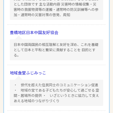
とした団体です 主な活動内容 災害時の情報収集・災
害時の救援物資等の運搬・通常時の防災訓練等への参
加・通常時の災害対策の啓発、周知
豊橋地区日本中国友好協会
日本中国両国民の相互理解と友好を深め、これを基礎
として日本と平和と繁栄に貢献することを 目的とす
る。
地域食堂ふじみっこ
・ 世代を超えた住民同士のコミュニケーション促進
・ 地域の宝である子どもたちが安心して過ごせる 空
間・居場所の提供 ・ いざというときに協力して支え
あえる地域のつながりづくり