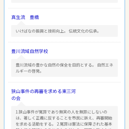
真生流 豊橋
いけばなの振興と技術向上。 伝統文化の伝承。
豊川流域自然学校
豊川流域の豊かな自然の保全を目的とする。 自然エネ
ルギーの啓発。
狭山事件の再審を求める東三河
の会
1.狭山事件が冤罪であり無実の人を無罪にしないの
は、著しく正義に反することを市民に訴え、再審開始
を求める活動をする。 2.冤罪は憲法に保障された基本