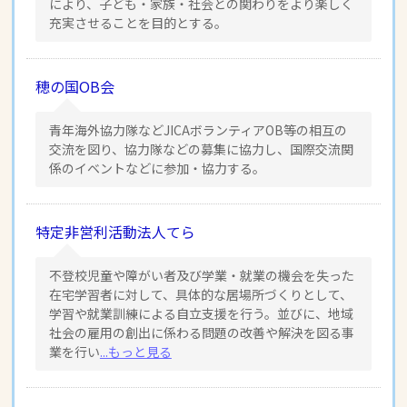
により、子ども・家族・社会との関わりをより楽しく
充実させることを目的とする。
穂の国OB会
青年海外協力隊などJICAボランティアOB等の相互の
交流を図り、協力隊などの募集に協力し、国際交流関
係のイベントなどに参加・協力する。
特定非営利活動法人てら
不登校児童や障がい者及び学業・就業の機会を失った
在宅学習者に対して、具体的な居場所づくりとして、
学習や就業訓練による自立支援を行う。並びに、地域
社会の雇用の創出に係わる問題の改善や解決を図る事
業を行い
...もっと見る