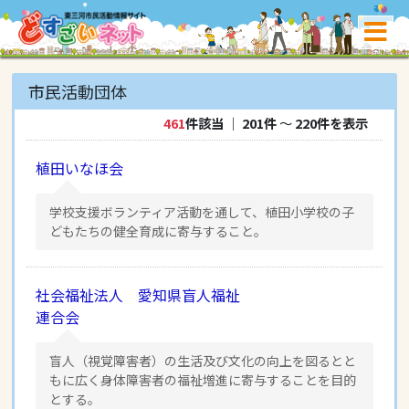
市民活動団体
461
件該当
｜
201件
〜
220件を表示
植田いなほ会
学校支援ボランティア活動を通して、植田小学校の子
どもたちの健全育成に寄与すること。
社会福祉法人 愛知県盲人福祉
連合会
盲人（視覚障害者）の生活及び文化の向上を図るとと
もに広く身体障害者の福祉増進に寄与することを目的
とする。