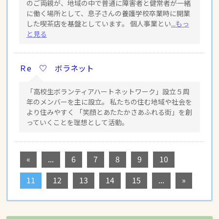
のご両親が、地域の中で普通に障害者と健常者が一緒
に働く場所として、息子さんの養護学校卒業時に開業
した喫茶店を基盤としています。 個人事業とい
...もっ
と見る
Ｒe ♡ ボラネット
「高校生ボランティアハートネットワーク」設立５周
年のメンバーを主に設立。 私たちの住む地域や社会を
より住みやすく 「笑顔とあたたかさあふれる街」を創
っていくことを理想として活動。
«
...
6
7
8
9
10
11
12
13
14
15
...
»