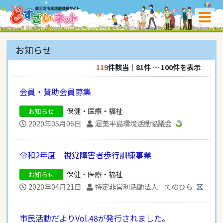
お知らせ
119
件該当
｜
81件
〜
100件を表示
会員・賛助会員募集
保健・医療・福祉
お知らせ
2020年05月06日
渥美半島環境活動協議会
令和2年度 視覚障害者歩行訓練事業
保健・医療・福祉
お知らせ
2020年04月21日
特定非営利活動法人 てのひら
市民活動だよりVol.48が発行されました。